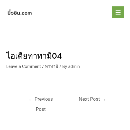
Skip
Post
Mai
to
navigation
Men
content
ไอเดียทาทามิ04
Leave a Comment
/
ทาทามิ
/ By
admin
←
Previous
Next Post
→
Post