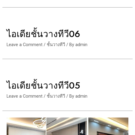
ไอเดียชั้นวางทีวี06
Leave a Comment
/
ชั้นวางทีวี
/ By
admin
ไอเดียชั้นวางทีวี05
Leave a Comment
/
ชั้นวางทีวี
/ By
admin