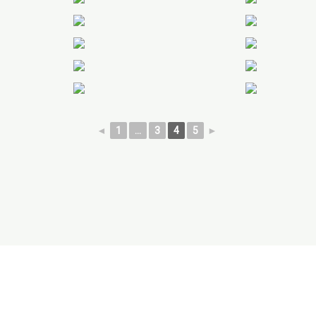
◄
1
...
3
4
5
►