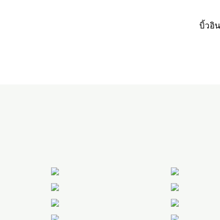
บิ้วอิ