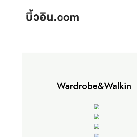
Skip
to
content
Wardrobe&Walkin