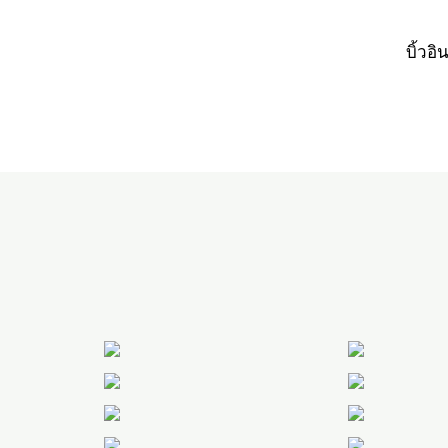
บิ้วอิ