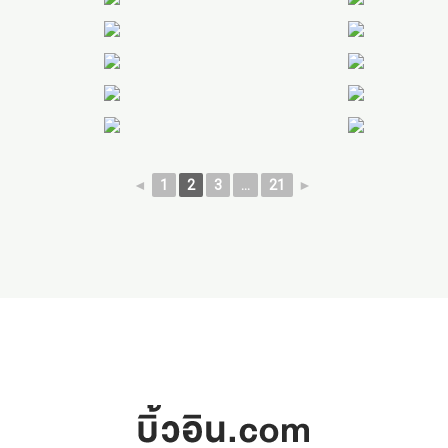
◄
1
2
3
...
21
►