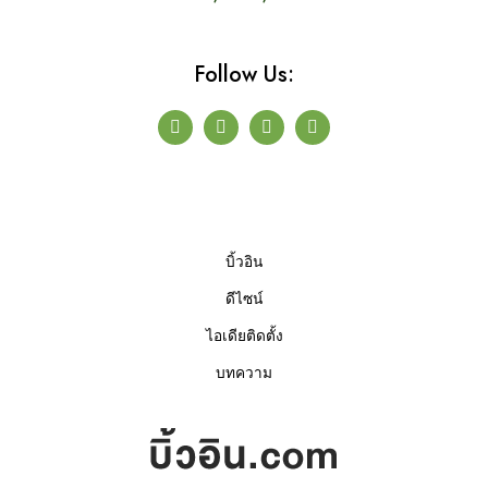
Follow Us:
F
T
L
P
a
w
i
l
c
i
n
a
e
t
k
y
b
t
e
o
e
d
o
r
i
k
n
-
-
บิ้วอิน
f
i
n
ดีไซน์
ไอเดียติดตั้ง
บทความ